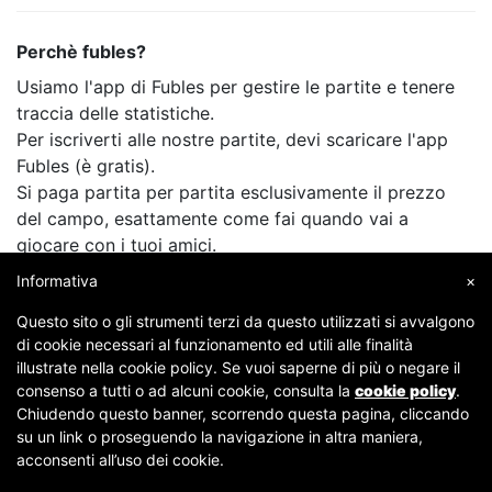
Perchè fubles?
Usiamo l'app di Fubles per gestire le partite e tenere
traccia delle statistiche.
Per iscriverti alle nostre partite, devi scaricare l'app
Fubles (è gratis).
Si paga partita per partita esclusivamente il prezzo
del campo, esattamente come fai quando vai a
giocare con i tuoi amici.
Informativa
×
Questo sito o gli strumenti terzi da questo utilizzati si avvalgono
di cookie necessari al funzionamento ed utili alle finalità
illustrate nella cookie policy. Se vuoi saperne di più o negare il
consenso a tutti o ad alcuni cookie, consulta la
cookie policy
.
Chiudendo questo banner, scorrendo questa pagina, cliccando
su un link o proseguendo la navigazione in altra maniera,
Copyright © 2007-2026 Fubles Srl, Via Disciplini 18, 20123 Milano - CF/P.IVA 06769730968 - Capitale
acconsenti all’uso dei cookie.
sociale €63.675,52 i.v. - Camera di commercio di Milano
[
Condizioni
-
Privacy
]