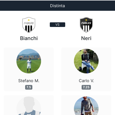
Distinta
VS
Bianchi
Neri
Stefano M.
Carlo V.
7.5
7.25