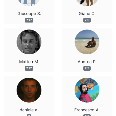
Giuseppe S.
Giane C.
7.17
7.5
Matteo M.
Andrea P.
7.17
7.5
daniele a.
Francesco A.