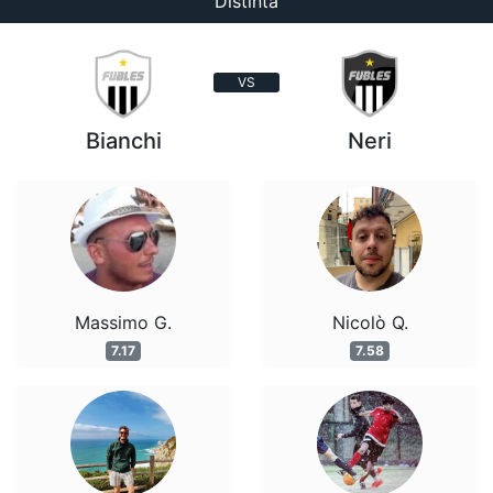
Distinta
VS
Bianchi
Neri
Massimo G.
Nicolò Q.
7.17
7.58