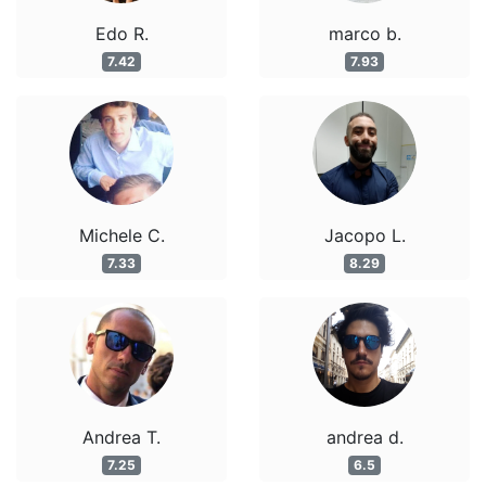
Edo R.
marco b.
7.42
7.93
Michele C.
Jacopo L.
7.33
8.29
Andrea T.
andrea d.
7.25
6.5