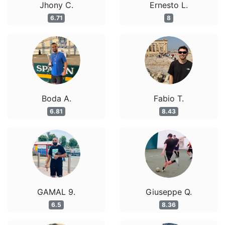
Jhony C.
Ernesto L.
6.71
8
Boda A.
Fabio T.
6.81
8.43
GAMAL 9.
Giuseppe Q.
6.5
8.36