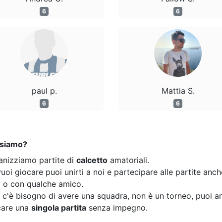
6
6
paul p.
Mattia S.
6
6
 siamo?
anizziamo partite di
calcetto
amatoriali.
uoi giocare puoi unirti a noi e partecipare alle partite anc
o o con qualche amico.
 c'è bisogno di avere una squadra, non è un torneo, puoi a
care una
singola partita
senza impegno.