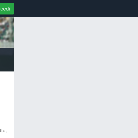
cedi
tto,