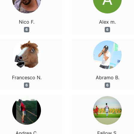
Nico F.
Alex m.
6
6
Francesco N.
Abramo B.
6
6
Andrea C.
Fallow S.