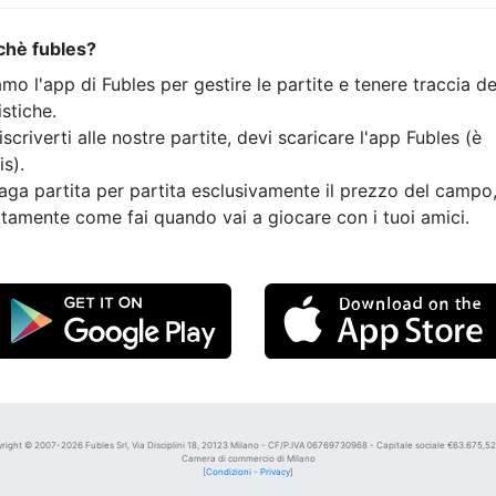
chè fubles?
mo l'app di Fubles per gestire le partite e tenere traccia de
istiche.
iscriverti alle nostre partite, devi scaricare l'app Fubles (è
is).
aga partita per partita esclusivamente il prezzo del campo
tamente come fai quando vai a giocare con i tuoi amici.
right © 2007-2026 Fubles Srl, Via Disciplini 18, 20123 Milano - CF/P.IVA 06769730968 - Capitale sociale €63.675,52 i
Camera di commercio di Milano
[
Condizioni
-
Privacy
]