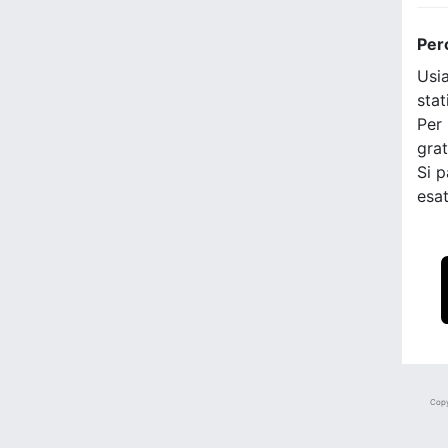
Per
Usia
stat
Per 
grat
Si p
esat
Copy