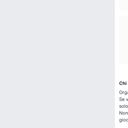
Chi
Org
Se v
sol
Non
gio