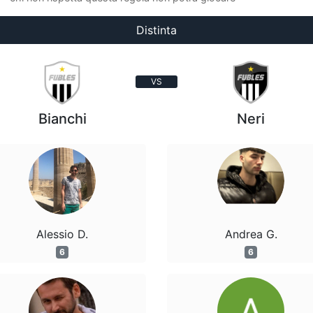
Distinta
VS
Bianchi
Neri
Alessio D.
Andrea G.
6
6