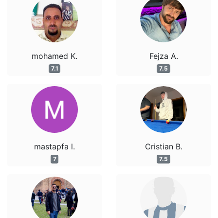
mohamed K.
Fejza A.
7.1
7.5
mastapfa l.
Cristian B.
7
7.5