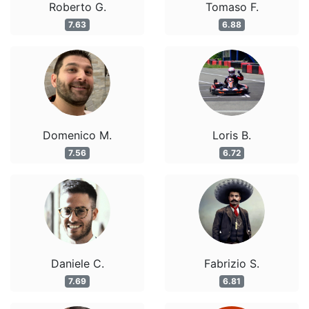
Roberto G.
Tomaso F.
7.63
6.88
Domenico M.
Loris B.
7.56
6.72
Daniele C.
Fabrizio S.
7.69
6.81