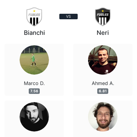
VS
Bianchi
Neri
Marco D.
Ahmed A.
7.56
6.81