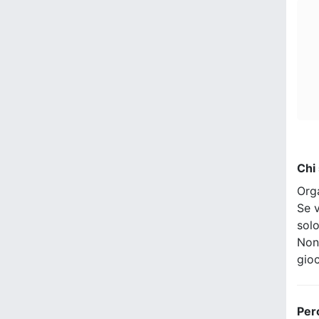
Chi
Org
Se v
sol
Non
gio
Per