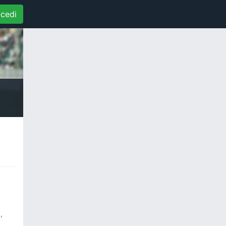
cedi
,