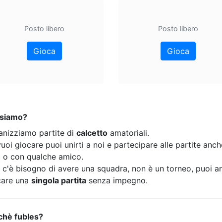
Posto libero
Posto libero
Gioca
Gioca
 siamo?
anizziamo partite di
calcetto
amatoriali.
uoi giocare puoi unirti a noi e partecipare alle partite anc
o o con qualche amico.
 c'è bisogno di avere una squadra, non è un torneo, puoi a
care una
singola partita
senza impegno.
chè fubles?