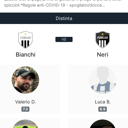
spiccioli *Regole anti-COVID-19 - spogliatoi/docce...
Distinta
VS
Bianchi
Neri
Valerio D.
Luca B.
7.2
6.9