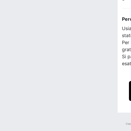
Per
Usia
stat
Per 
grat
Si p
esat
Copy