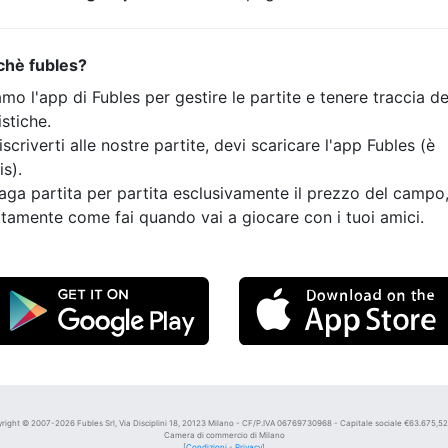
chè fubles?
mo l'app di Fubles per gestire le partite e tenere traccia de
istiche.
iscriverti alle nostre partite, devi scaricare l'app Fubles (è
is).
aga partita per partita esclusivamente il prezzo del campo
tamente come fai quando vai a giocare con i tuoi amici.
right © 2007-2026 Fubles Srl, Via Disciplini 18, 20123 Milano - CF/P.IVA 06769730968 - Capitale sociale €63.675,52 i
Camera di commercio di Milano
[
Condizioni
-
Privacy
]