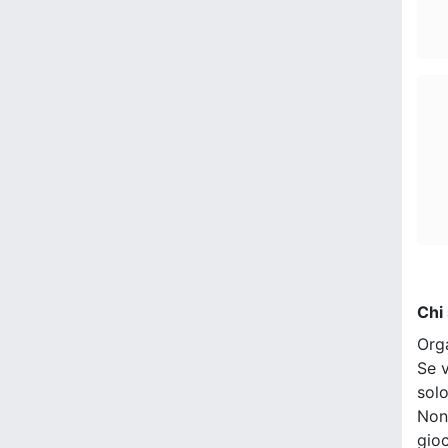
Chi
Org
Se v
sol
Non
gio