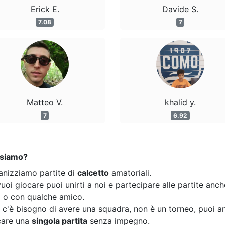
Erick E.
Davide S.
7.08
7
Matteo V.
khalid y.
7
6.92
 siamo?
anizziamo partite di
calcetto
amatoriali.
uoi giocare puoi unirti a noi e partecipare alle partite anc
o o con qualche amico.
 c'è bisogno di avere una squadra, non è un torneo, puoi a
care una
singola partita
senza impegno.