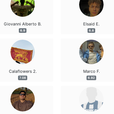
Giovanni Alberto B.
Elsaid E.
6.9
6.8
Calaflowers 2.
Marco F.
7.08
6.92