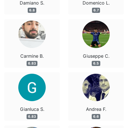
Damiano S.
Domenico L.
6.8
6.7
Carmine B.
Giuseppe C.
6.83
6.5
Gianluca S.
Andrea F.
6.83
6.6