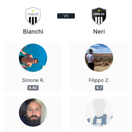
VS
Bianchi
Neri
Simone R.
Filippo Z.
6.92
6.7