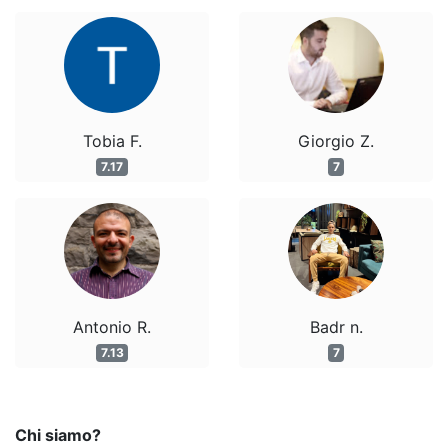
Tobia F.
Giorgio Z.
7.17
7
Antonio R.
Badr n.
7.13
7
Chi siamo?