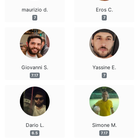
maurizio d.
Eros C.
7
7
Giovanni S.
Yassine E.
7.17
7
Dario L.
Simone M.
6.5
7.17