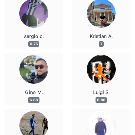
sergio c.
Kristian A.
6.75
7
Gino M.
Luigi S.
6.88
6.88