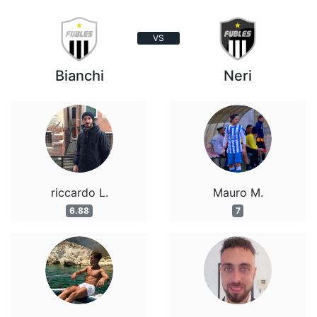
VS
Bianchi
Neri
riccardo L.
Mauro M.
6.88
7