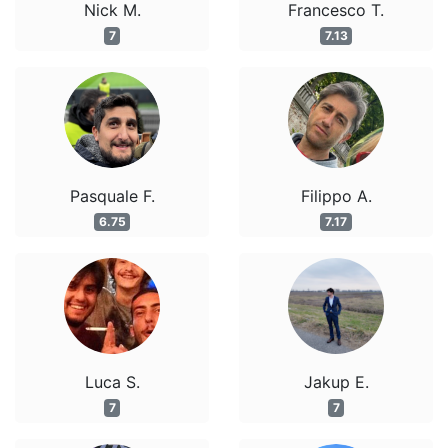
Nick M.
Francesco T.
7
7.13
Pasquale F.
Filippo A.
6.75
7.17
Luca S.
Jakup E.
7
7