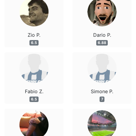
Zio P.
Dario P.
6.5
6.88
Fabio Z.
Simone P.
6.5
7