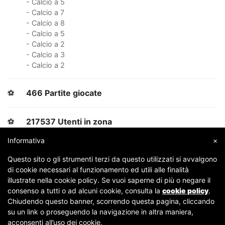
- Calcio a 5
- Calcio a 7
- Calcio a 8
- Calcio a 5
- Calcio a 2
- Calcio a 3
- Calcio a 2
⚽
466 Partite giocate
⚽
217537 Utenti in zona
Informativa
×
⚽
1629 Giocatori
Questo sito o gli strumenti terzi da questo utilizzati si avvalgono
di cookie necessari al funzionamento ed utili alle finalità
⚽
108 Followers
illustrate nella cookie policy. Se vuoi saperne di più o negare il
consenso a tutti o ad alcuni cookie, consulta la
cookie policy
.
Chiudendo questo banner, scorrendo questa pagina, cliccando
su un link o proseguendo la navigazione in altra maniera,
Copyright © 2007-2026 Fubles Srl, Via Disciplini 18, 20123 Milano - CF/P.IVA 06769730968 - Capitale
acconsenti all’uso dei cookie.