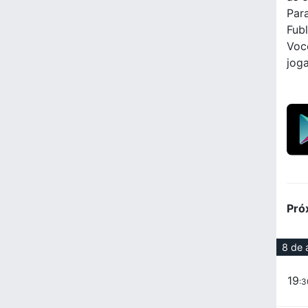
Para
Fubl
Voc
jog
Pró
8 de 
19
:3