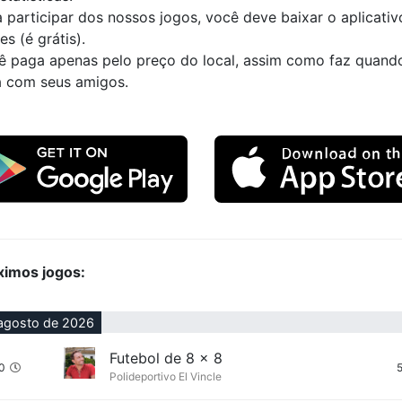
 participar dos nossos jogos, você deve baixar o aplicativ
es (é grátis).
ê paga apenas pelo preço do local, assim como faz quand
a com seus amigos.
ximos jogos:
agosto de 2026
Futebol de 8 x 8
0
Polideportivo El Vincle