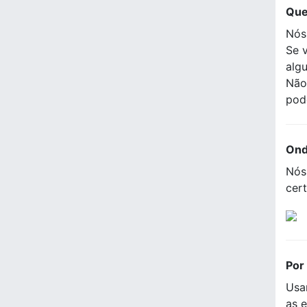
Que
Nós
Se 
alg
Não
pod
Ond
Nós
cer
Por
Usa
as e