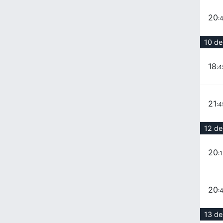
20
:
10 de
18
:4
21
:4
12 de
20
:
20
:
13 de