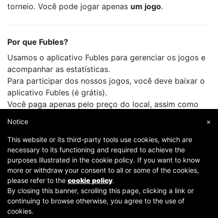
torneio. Você pode jogar apenas
um jogo
.
Por que Fubles?
Usamos o aplicativo Fubles para gerenciar os jogos e
acompanhar as estatísticas.
Para participar dos nossos jogos, você deve baixar o
aplicativo Fubles (é grátis).
Você paga apenas pelo preço do local, assim como
faz quando joga com seus amigos.
Notice
×
This website or its third-party tools use cookies, which are
necessary to its functioning and required to achieve the
purposes illustrated in the cookie policy. If you want to know
more or withdraw your consent to all or some of the cookies,
please refer to the
cookie policy
.
By closing this banner, scrolling this page, clicking a link or
continuing to browse otherwise, you agree to the use of
Copyright © 2007-2026 Fubles Srl, Via Disciplini 18, 20123 Milano - CF/P.IVA 06769730968 - Capitale
cookies.
sociale €63.675,52 i.v. - Camera di commercio di Milano