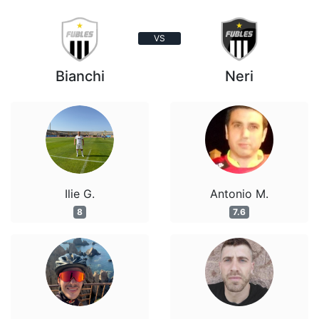
VS
Bianchi
Neri
Ilie G.
Antonio M.
8
7.6