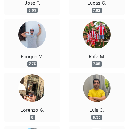
Jose F.
Lucas C.
8.05
7.82
Enrique M.
Rafa M.
7.75
7.95
Lorenzo G.
Luis C.
8
8.35