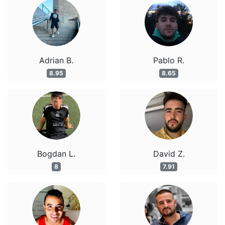
Adrian B.
Pablo R.
8.95
8.65
Bogdan L.
David Z.
8
7.91