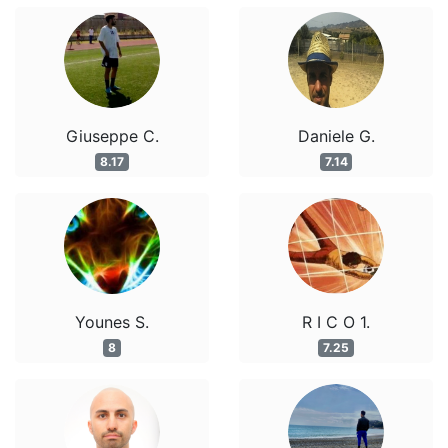
Giuseppe C.
Daniele G.
8.17
7.14
Younes S.
R I C O 1.
8
7.25