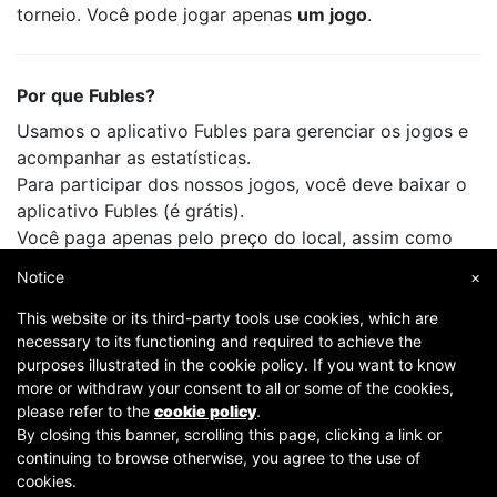
torneio. Você pode jogar apenas
um jogo
.
Por que Fubles?
Usamos o aplicativo Fubles para gerenciar os jogos e
acompanhar as estatísticas.
Para participar dos nossos jogos, você deve baixar o
aplicativo Fubles (é grátis).
Você paga apenas pelo preço do local, assim como
faz quando joga com seus amigos.
Notice
×
This website or its third-party tools use cookies, which are
necessary to its functioning and required to achieve the
purposes illustrated in the cookie policy. If you want to know
more or withdraw your consent to all or some of the cookies,
please refer to the
cookie policy
.
By closing this banner, scrolling this page, clicking a link or
continuing to browse otherwise, you agree to the use of
Copyright © 2007-2026 Fubles Srl, Via Disciplini 18, 20123 Milano - CF/P.IVA 06769730968 - Capitale
cookies.
sociale €63.675,52 i.v. - Camera di commercio di Milano