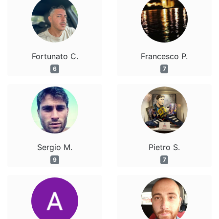
Fortunato C.
Francesco P.
6
7
Sergio M.
Pietro S.
9
7