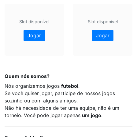
Slot disponível
Slot disponível
Jogar
Jogar
Quem nós somos?
Nós organizamos jogos
futebol
.
Se você quiser jogar, participe de nossos jogos
sozinho ou com alguns amigos.
Não há necessidade de ter uma equipe, não é um
torneio. Você pode jogar apenas
um jogo
.