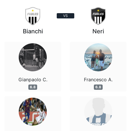
VS
Bianchi
Neri
Gianpaolo C.
Francesco A.
6.8
6.8