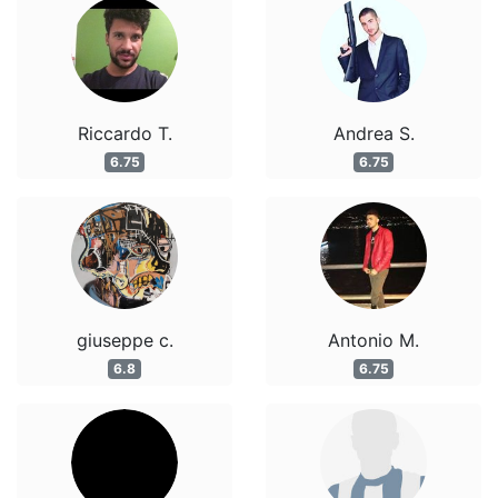
Riccardo T.
Andrea S.
6.75
6.75
giuseppe c.
Antonio M.
6.8
6.75