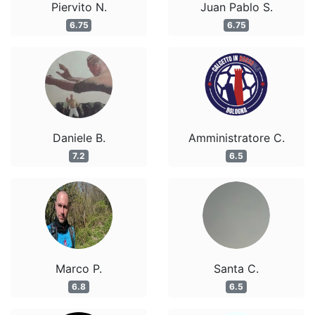
Piervito N.
Juan Pablo S.
6.75
6.75
Daniele B.
Amministratore C.
7.2
6.5
Marco P.
Santa C.
6.8
6.5