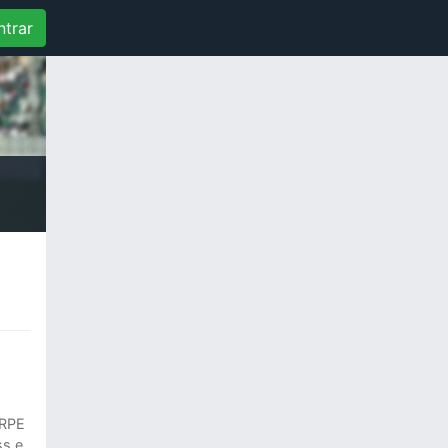
ntrar
ARPE
ss e