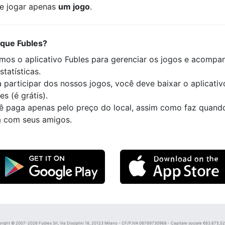
e jogar apenas
um jogo
.
 que Fubles?
mos o aplicativo Fubles para gerenciar os jogos e acompa
statísticas.
 participar dos nossos jogos, você deve baixar o aplicativ
es (é grátis).
ê paga apenas pelo preço do local, assim como faz quand
a com seus amigos.
right © 2007-2026 Fubles Srl, Via Disciplini 18, 20123 Milano - CF/P.IVA 06769730968 - Capitale sociale €63.675,52 i