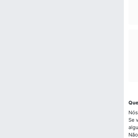
Que
Nós
Se 
alg
Não