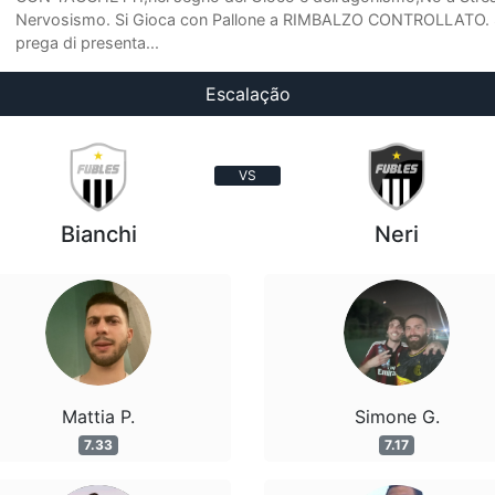
Nervosismo. Si Gioca con Pallone a RIMBALZO CONTROLLATO. 
prega di presenta...
Escalação
VS
Bianchi
Neri
Mattia P.
Simone G.
7.33
7.17