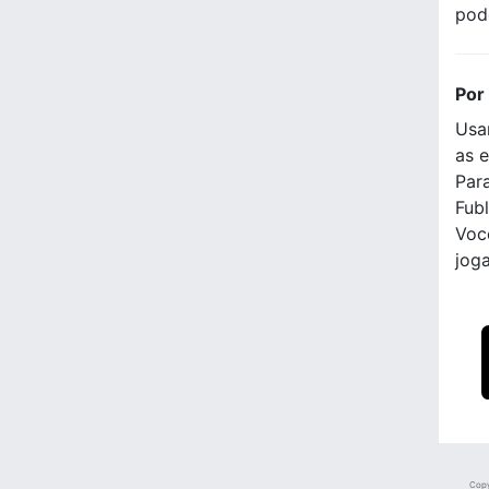
pod
Por
Usa
as e
Para
Fubl
Voc
jog
Copy