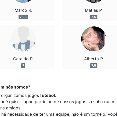
Marco R.
Matias P.
7.33
7.5
Cataldo P.
Alberto P.
7
7.5
m nós somos?
 organizamos jogos
futebol
.
você quiser jogar, participe de nossos jogos sozinho ou c
uns amigos.
 há necessidade de ter uma equipe, não é um torneio. Voc