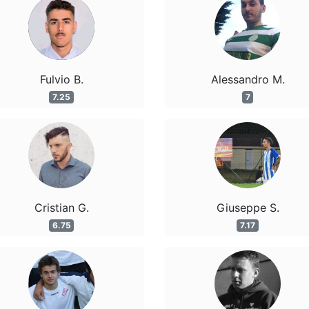
Fulvio B.
Alessandro M.
7.25
7
Cristian G.
Giuseppe S.
6.75
7.17