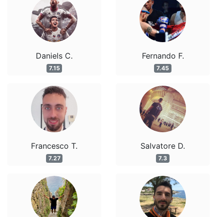
Daniels C.
Fernando F.
7.15
7.45
Francesco T.
Salvatore D.
7.27
7.3