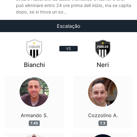
può eliminare entro 24 ore prima dell inizio, ma se capita
dopo, se si trova un so...
Escalação
VS
Bianchi
Neri
Armando S.
Cozzolino A.
7.45
7.3