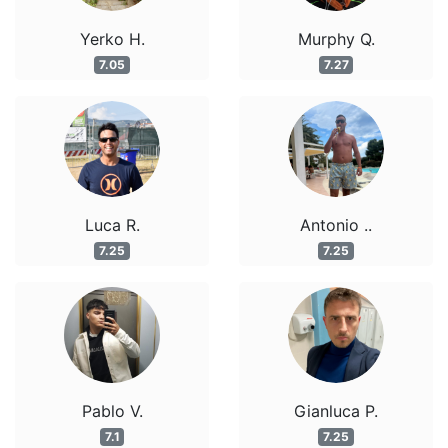
Yerko H.
Murphy Q.
7.05
7.27
Luca R.
Antonio ..
7.25
7.25
Pablo V.
Gianluca P.
7.1
7.25