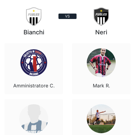
VS
Bianchi
Neri
Amministratore C.
Mark R.