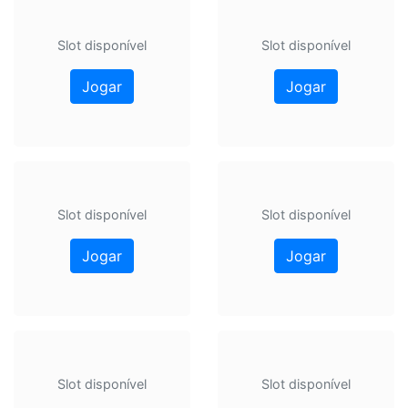
Slot disponível
Slot disponível
Jogar
Jogar
Slot disponível
Slot disponível
Jogar
Jogar
Slot disponível
Slot disponível