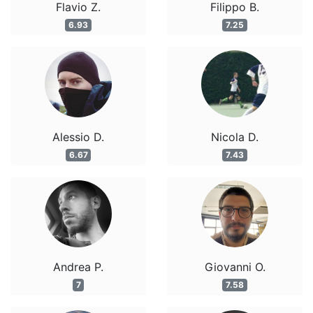
Flavio Z.
Filippo B.
6.93
7.25
Alessio D.
Nicola D.
6.67
7.43
Andrea P.
Giovanni O.
7
7.58