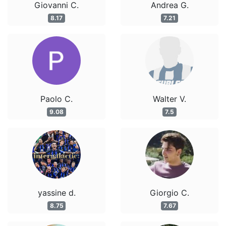
Giovanni C.
Andrea G.
8.17
7.21
Paolo C.
Walter V.
9.08
7.5
yassine d.
Giorgio C.
8.75
7.67