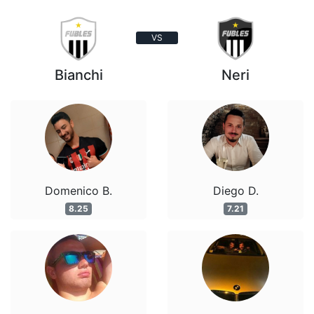
VS
Bianchi
Neri
Domenico B.
Diego D.
8.25
7.21