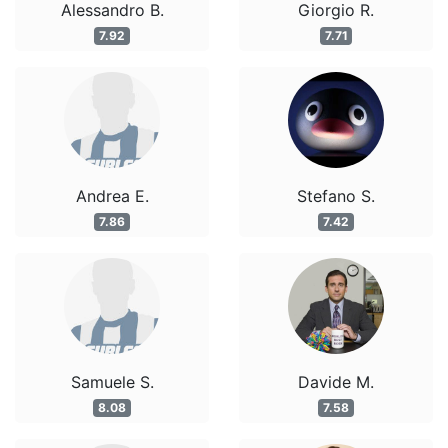
Alessandro B.
Giorgio R.
7.92
7.71
Andrea E.
Stefano S.
7.86
7.42
Samuele S.
Davide M.
8.08
7.58