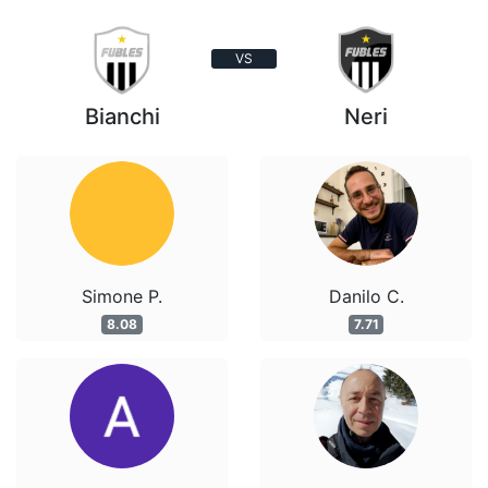
VS
Bianchi
Neri
Simone P.
Danilo C.
8.08
7.71