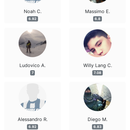
Noah C.
Massimo E.
6.92
6.8
Ludovico A.
Willy Lang C.
7
7.08
Alessandro R.
Diego M.
6.92
6.83