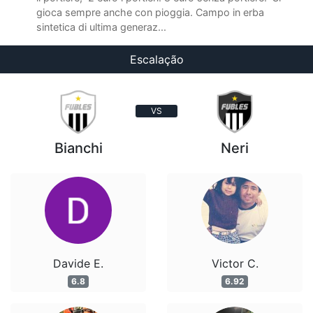
gioca sempre anche con pioggia. Campo in erba
sintetica di ultima generaz...
Escalação
VS
Bianchi
Neri
Davide E.
Victor C.
6.8
6.92