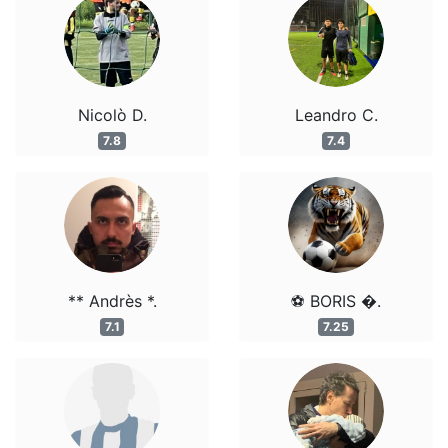
Nicolò D.
Leandro C.
7.8
7.4
** Andrès *.
⚽️ BORIS �.
7.1
7.25