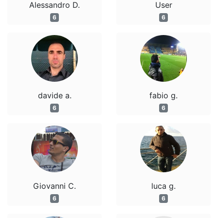
Alessandro D.
User
6
6
davide a.
fabio g.
6
6
Giovanni C.
luca g.
6
6