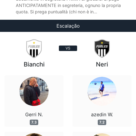
ANTICIPATAMENTE in segreteria, ognuno la propria
quota. Si prega puntualità (chi non è in...
Escalação
VS
Bianchi
Neri
Gerri N.
azedin W.
7.3
7.2