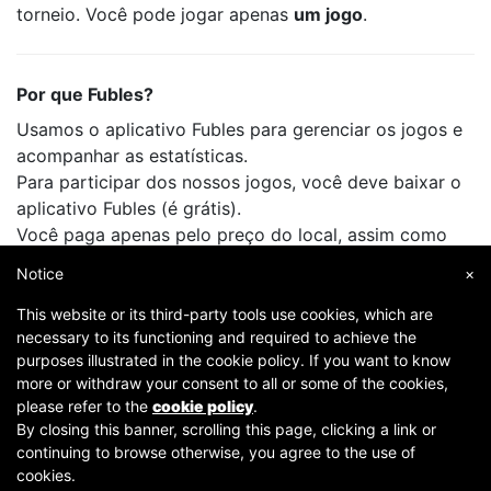
torneio. Você pode jogar apenas
um jogo
.
Por que Fubles?
Usamos o aplicativo Fubles para gerenciar os jogos e
acompanhar as estatísticas.
Para participar dos nossos jogos, você deve baixar o
aplicativo Fubles (é grátis).
Você paga apenas pelo preço do local, assim como
faz quando joga com seus amigos.
Notice
×
This website or its third-party tools use cookies, which are
necessary to its functioning and required to achieve the
purposes illustrated in the cookie policy. If you want to know
more or withdraw your consent to all or some of the cookies,
please refer to the
cookie policy
.
By closing this banner, scrolling this page, clicking a link or
continuing to browse otherwise, you agree to the use of
Copyright © 2007-2026 Fubles Srl, Via Disciplini 18, 20123 Milano - CF/P.IVA 06769730968 - Capitale
cookies.
sociale €63.675,52 i.v. - Camera di commercio di Milano