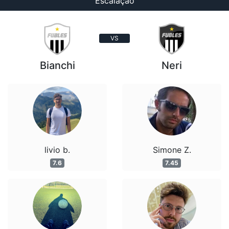
Escalação
VS
Bianchi
Neri
livio b.
Simone Z.
7.6
7.45