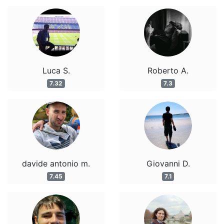
Luca S.
Roberto A.
7.32
7.3
davide antonio m.
Giovanni D.
7.45
7.1