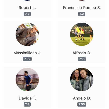
Robert L.
Francesco Romeo S.
7.3
7.2
Massimiliano J.
Alfredo D.
7.32
7.15
Davide T.
Angelo D.
7.8
7.55