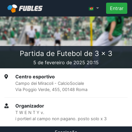
Entrar
Partida de Futebol de 3 x 3
5 de fevereiro de 2025 20:15
Centro esportivo
Campo dei Miracoli - CalcioSociale
Via Poggio Verde, 455, 00148 Roma
Organizador
T W E N T Y v.
i portieri al campo non pagano. posto solo x 3