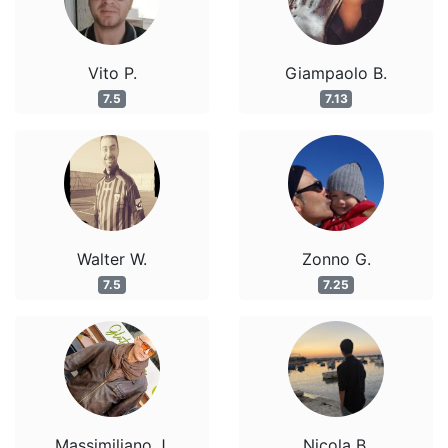
Vito P.
Giampaolo B.
7.5
7.13
Walter W.
Zonno G.
7.5
7.25
Massimiliano J.
Nicola B.