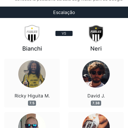
Escalação
VS
Bianchi
Neri
Ricky Higuita M.
David J.
7.5
7.38