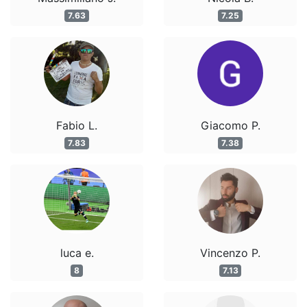
7.63
7.25
Fabio L.
Giacomo P.
7.83
7.38
luca e.
Vincenzo P.
8
7.13