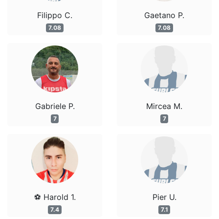
Filippo C.
Gaetano P.
7.08
7.08
Gabriele P.
Mircea M.
7
7
⚽ Harold 1.
Pier U.
7.4
7.1