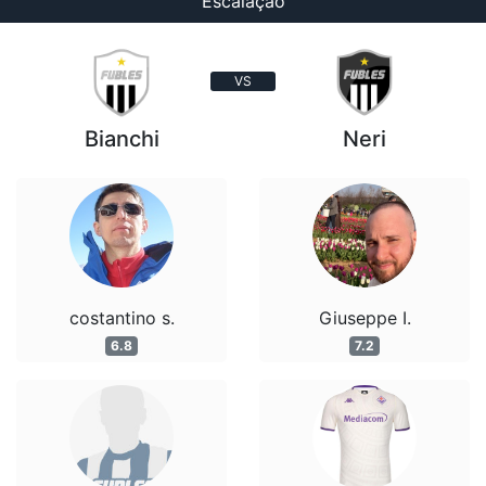
Escalação
VS
Bianchi
Neri
costantino s.
Giuseppe I.
6.8
7.2