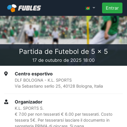
Entrar
Partida de Futebol de 5 x 5
17 de outubro de 2025 18:00
Centro esportivo
DLF BOLOGNA - K.L. SPORTS
Via Sebastiano serlio 25, 40128 Bologna, Italia
Organizador
K.L. SPORTS S.
€ 7.00 per non tesserati € 6.00 per tesserati. Costo
tessera 5€. Per tesserarsi lasciare il documento in
segreteria PRIMA di giocare. Si paga