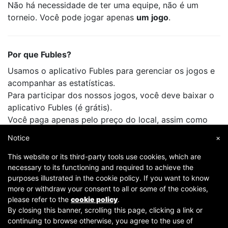
Não há necessidade de ter uma equipe, não é um
torneio. Você pode jogar apenas
um jogo
.
Por que Fubles?
Usamos o aplicativo Fubles para gerenciar os jogos e
acompanhar as estatísticas.
Para participar dos nossos jogos, você deve baixar o
aplicativo Fubles (é grátis).
Você paga apenas pelo preço do local, assim como
faz quando joga com seus amigos.
Notice
×
This website or its third-party tools use cookies, which are
necessary to its functioning and required to achieve the
purposes illustrated in the cookie policy. If you want to know
more or withdraw your consent to all or some of the cookies,
please refer to the
cookie policy
.
By closing this banner, scrolling this page, clicking a link or
continuing to browse otherwise, you agree to the use of