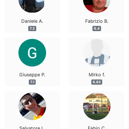
Daniele A.
Fabrizio B.
7.2
6.4
Giuseppe P.
Mirko f.
7.1
6.63
Salvatore L.
Fabio C.