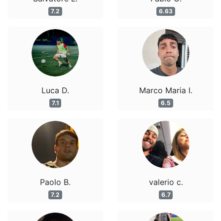
7.2
6.63
Luca D.
Marco Maria I.
7.1
6.5
Paolo B.
valerio c.
7.2
6.7