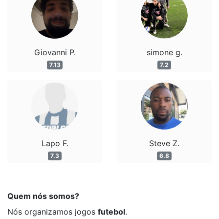
Giovanni P.
simone g.
7.13
7.2
Lapo F.
Steve Z.
7.3
6.8
Quem nós somos?
Nós organizamos jogos
futebol
.