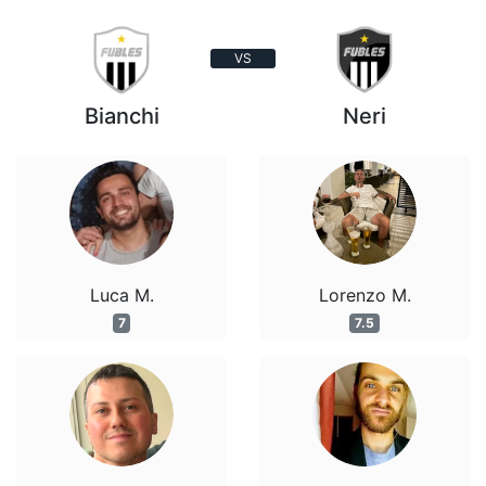
VS
Bianchi
Neri
Luca M.
Lorenzo M.
7
7.5