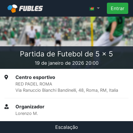
Entrar
Partida de Futebol de 5 x 5
19 de janeiro de 2026 20:00
Centro esportivo
RED PADEL ROMA
Via Ranuccio Bianchi Bandinelli, 48, Roma, RM, Italia
Organizador
Lorenzo M.
Escalação