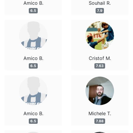
Amico B.
Souhail R.
6.5
7.9
Amico B.
Cristof M.
6.5
7.63
Amico B.
Michele T.
6.5
7.88