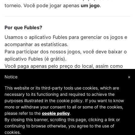
torneio. Você pode jogar apenas
um jogo
.
Por que Fubles?
Usamos o aplicativo Fubles para gerenciar os jogos e
acompanhar as estatísticas.
Para participar dos nossos jogos, você deve baixar o
aplicativo Fubles (é grátis).
Você paga apenas pelo preço do local, assim como
faz quando joga com seus amigos.
Notice
×
This website or its third-party tools use cookies, which are
necessary to its functioning and required to achieve the
purposes illustrated in the cookie policy. If you want to know
more or withdraw your consent to all or some of the cookies,
please refer to the
cookie policy
.
By closing this banner, scrolling this page, clicking a link or
continuing to browse otherwise, you agree to the use of
Copyright © 2007-2026 Fubles Srl, Via Disciplini 18, 20123 Milano - CF/P.IVA 06769730968 - Capitale
cookies.
sociale €63.675,52 i.v. - Camera di commercio di Milano