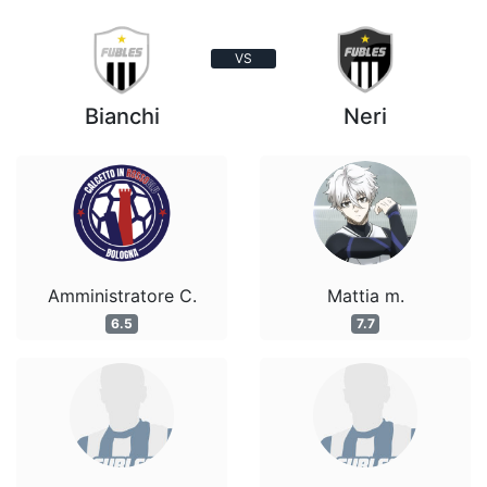
VS
Bianchi
Neri
Amministratore C.
Mattia m.
6.5
7.7