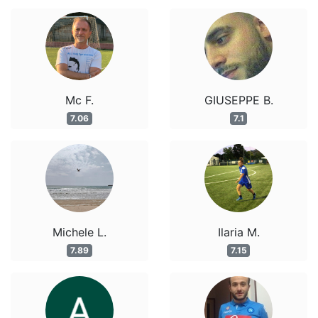
Mc F.
GIUSEPPE B.
7.06
7.1
Michele L.
Ilaria M.
7.89
7.15