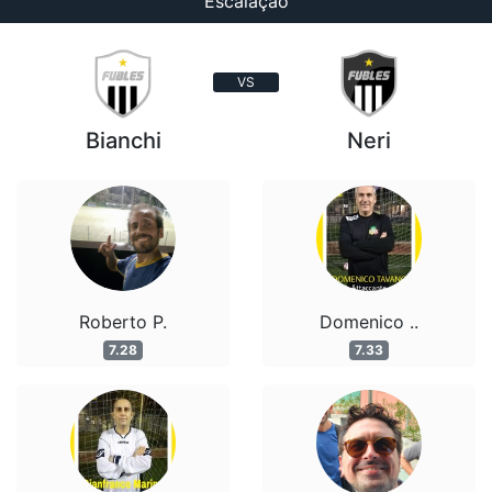
Escalação
VS
Bianchi
Neri
Roberto P.
Domenico ..
7.28
7.33