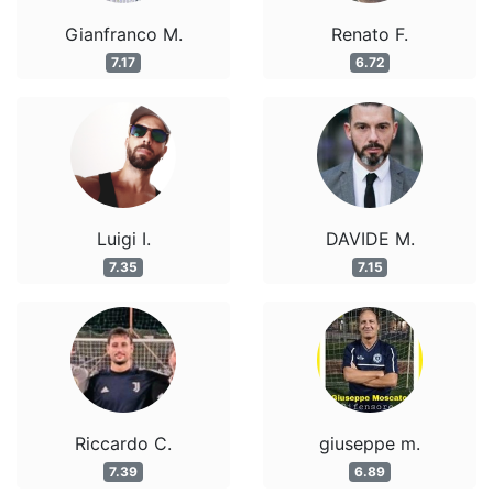
Gianfranco M.
Renato F.
7.17
6.72
Luigi I.
DAVIDE M.
7.35
7.15
Riccardo C.
giuseppe m.
7.39
6.89