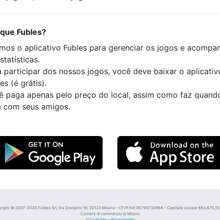
 que Fubles?
mos o aplicativo Fubles para gerenciar os jogos e acompa
statísticas.
 participar dos nossos jogos, você deve baixar o aplicativ
es (é grátis).
ê paga apenas pelo preço do local, assim como faz quand
a com seus amigos.
right © 2007-2026 Fubles Srl, Via Disciplini 18, 20123 Milano - CF/P.IVA 06769730968 - Capitale sociale €63.675,52 i
Camera di commercio di Milano
[
Condições
-
Privacidade
]