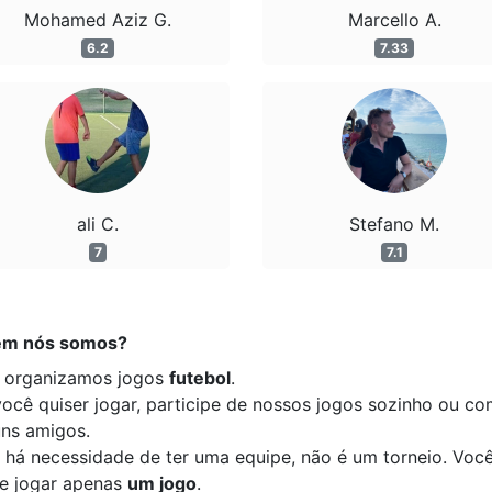
Mohamed Aziz G.
Marcello A.
6.2
7.33
ali C.
Stefano M.
7
7.1
m nós somos?
 organizamos jogos
futebol
.
você quiser jogar, participe de nossos jogos sozinho ou c
uns amigos.
 há necessidade de ter uma equipe, não é um torneio. Voc
e jogar apenas
um jogo
.