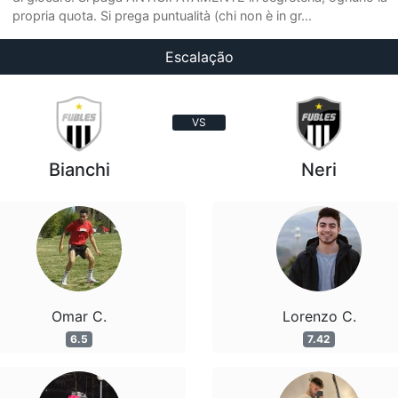
propria quota. Si prega puntualità (chi non è in gr...
Escalação
VS
Bianchi
Neri
Omar C.
Lorenzo C.
6.5
7.42