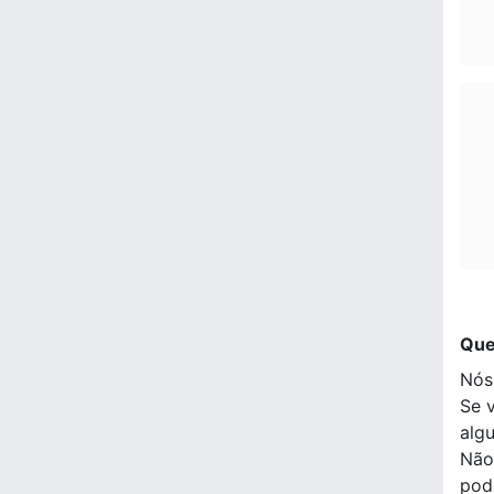
Que
Nós
Se 
alg
Não
pod