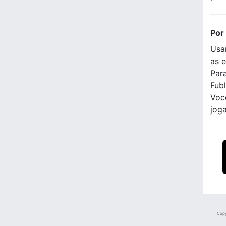
Por
Usa
as e
Para
Fubl
Voc
jog
Copy