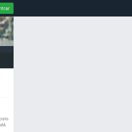
ntrar
Costo
IMA