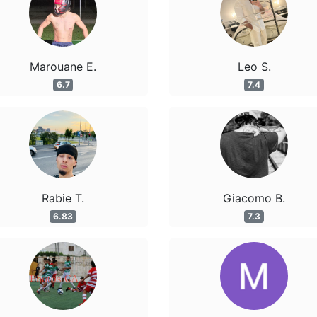
Marouane E.
Leo S.
6.7
7.4
Rabie T.
Giacomo B.
6.83
7.3