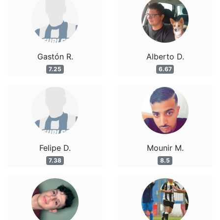
Gastón R.
Alberto D.
7.25
6.67
Felipe D.
Mounir M.
7.38
8.5