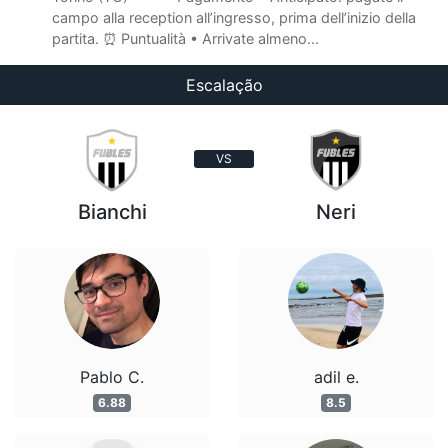
campo alla reception all’ingresso, prima dell’inizio della
partita. ⏰ Puntualità • Arrivate almeno...
Escalação
VS
Bianchi
Neri
Pablo C.
adil e.
6.88
8.5