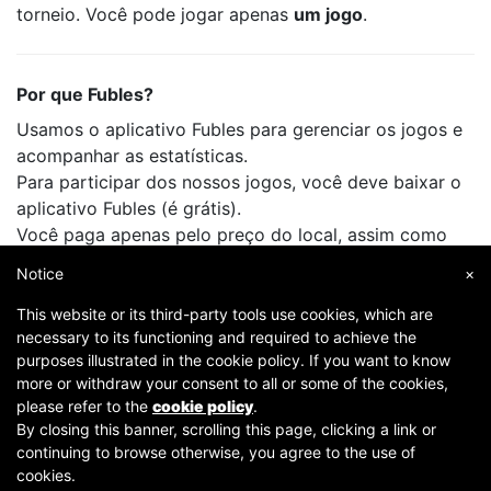
torneio. Você pode jogar apenas
um jogo
.
Por que Fubles?
Usamos o aplicativo Fubles para gerenciar os jogos e
acompanhar as estatísticas.
Para participar dos nossos jogos, você deve baixar o
aplicativo Fubles (é grátis).
Você paga apenas pelo preço do local, assim como
faz quando joga com seus amigos.
Notice
×
This website or its third-party tools use cookies, which are
necessary to its functioning and required to achieve the
purposes illustrated in the cookie policy. If you want to know
more or withdraw your consent to all or some of the cookies,
please refer to the
cookie policy
.
By closing this banner, scrolling this page, clicking a link or
continuing to browse otherwise, you agree to the use of
Copyright © 2007-2026 Fubles Srl, Via Disciplini 18, 20123 Milano - CF/P.IVA 06769730968 - Capitale
cookies.
sociale €63.675,52 i.v. - Camera di commercio di Milano