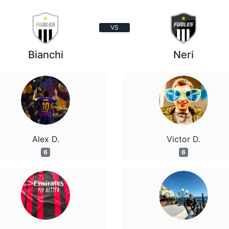
VS
Bianchi
Neri
Alex D.
Victor D.
6
6