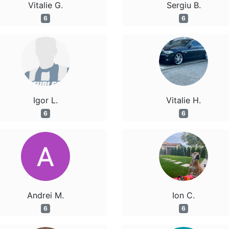
Vitalie G.
Sergiu B.
6
6
Igor L.
Vitalie H.
6
6
Andrei M.
Ion C.
6
6