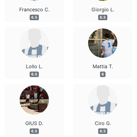
Francesco C.
Giorgio L.
6.5
6.5
Lollo L.
Mattia T.
6.5
6
GIUS D.
Ciro G.
6.5
6.5