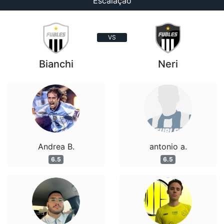
Escalação
VS
Bianchi
Neri
Andrea B.
antonio a.
6.5
6.5