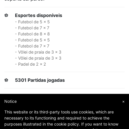
⚽
Esportes disponíveis
- Futebol de 5 x 5
- Futebol de 7 x 7
- Futebol de 8 x 8
- Futebol de 5 x 5
- Futebol de 7 x 7
- Vôlei de praia de 3 x 3
- Vôlei de praia de 3 x 3
- Padel de 2 x 2
⚽
5301 Partidas jogadas
⚽
216241 Jogadores na sua área
Notice
×
This website or its third-party tools use cookies, which are
⚽
11205 Jogadores
necessary to its functioning and required to achieve the
purposes illustrated in the cookie policy. If you want to know