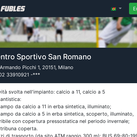
E
ntro Sportivo San Romano
 Armando Picchi 1, 20151, Milano
02 33910921 -***
vità svolta nell'impianto: calcio a 11, calcio a 5
antistica:
ampo da calcio a 11 in erba sintetica, illuminato;
ampo da calcio a 5 in erba sintetica, scoperto, illuminato,
ibile con copertura pressostatica nel periodo invernale;
tribuna coperta.
zi di trasporto (da sito ATM raggio 300 m): BUS 69-80-19