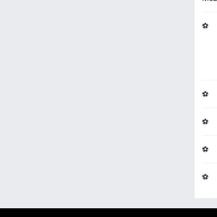
⚽
⚽
⚽
⚽
⚽
Copy