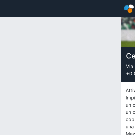
Ce
Via
+0 
Atti
Impi
un c
un c
copr
una 
Mez