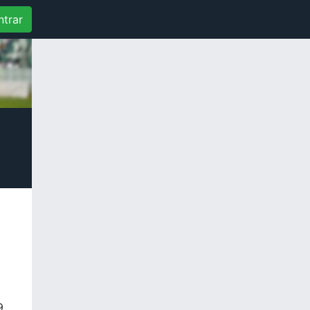
ntrar
9