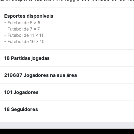
Esportes disponíveis
- Futebol de 5 x 5
- Futebol de 7 x 7
- Futebol de 11 x 11
- Futebol de 10 x 10
18 Partidas jogadas
219687 Jogadores na sua área
101 Jogadores
18 Seguidores
right © 2007-2026 Fubles Srl, Via Disciplini 18, 20123 Milano - CF/P.IVA 06769730968 - Capitale sociale €63.675,52 i