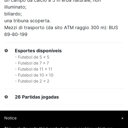
un campo da calcio a 5 in erba naturale, non
illuminato;
biliardo;
una tribuna scoperta.
Mezzi di trasporto (da sito ATM raggio 300 m): BUS
69-80-199
⚽
Esportes disponíveis
- Futebol de 5 x 5
- Futebol de 7 x 7
- Futebol de 11 x 11
- Futebol de 10 x 10
- Futebol de 2 x 2
⚽
26 Partidas jogadas
⚽
219001 Jogadores na sua área
Notice
×