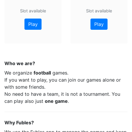
Slot available
Slot available
Play
Play
Who we are?
We organize
football
games.
If you want to play, you can join our games alone or
with some friends.
No need to have a team, it is not a tournament. You
can play also just
one game
.
Why Fubles?