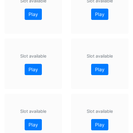
Slot available
Slot available
Play
Play
Slot available
Slot available
Play
Play
Slot available
Slot available
Play
Play