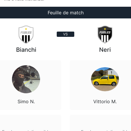
Feuille de match
VS
Bianchi
Neri
Simo N.
Vittorio M.