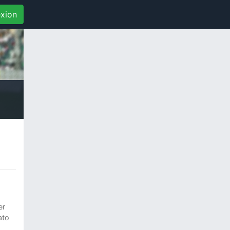
xion
er
ato