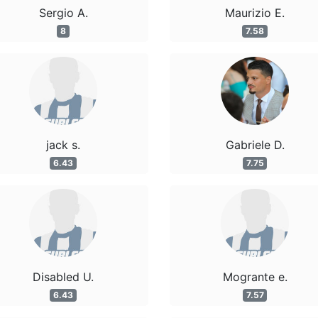
Sergio A.
Maurizio E.
8
7.58
jack s.
Gabriele D.
6.43
7.75
Disabled U.
Mogrante e.
6.43
7.57