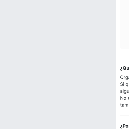
¿Qu
Org
Si q
alg
No 
tam
¿Po