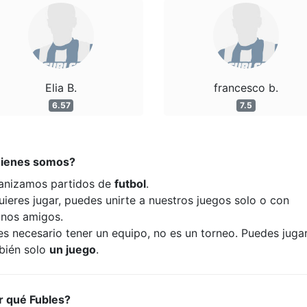
Elia B.
francesco b.
6.57
7.5
ienes somos?
anizamos partidos de
futbol
.
uieres jugar, puedes unirte a nuestros juegos solo o con
unos amigos.
es necesario tener un equipo, no es un torneo. Puedes juga
bién solo
un juego
.
r qué Fubles?