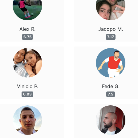
Alex R.
Jacopo M.
6.75
7.17
Vinicio P.
Fede G.
6.93
7.5