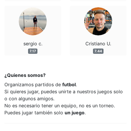
sergio c.
Cristiano U.
7.17
7.44
¿Quienes somos?
Organizamos partidos de
futbol
.
Si quieres jugar, puedes unirte a nuestros juegos solo
o con algunos amigos.
No es necesario tener un equipo, no es un torneo.
Puedes jugar también solo
un juego
.