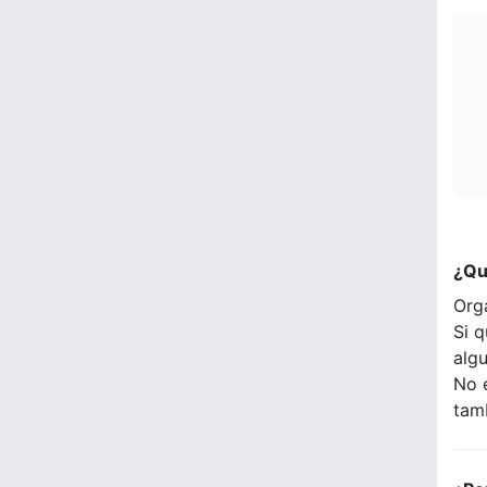
¿Qu
Org
Si q
alg
No 
tam