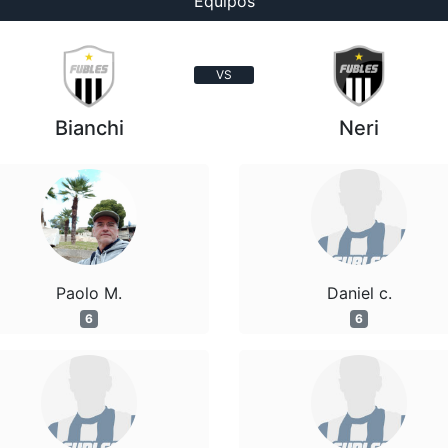
Equipos
VS
Bianchi
Neri
Paolo M.
Daniel c.
6
6