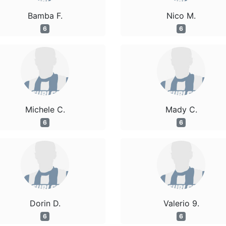
Bamba F.
Nico M.
6
6
Michele C.
Mady C.
6
6
Dorin D.
Valerio 9.
6
6